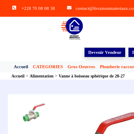
+228 70 08 08 38
contact@livraisonmateriaux.c
Devenir Vendeur
Accueil
CATEGORIES
Gros Oeuvres
Plomberie racco
>
>
Accueil
Alimentation
Vanne à boisseau sphérique de 20-27