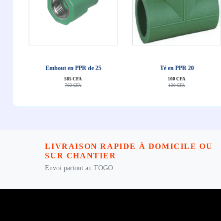
J'achête
J'achête
Embout en PPR de 25
Té en PPR 20
585 CFA
100 CFA
760 CFA
130 CFA
LIVRAISON RAPIDE À DOMICILE OU
SUR CHANTIER
Envoi partout au TOGO