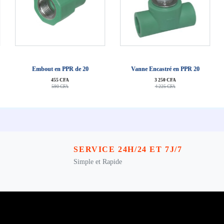
J'achête
J'achête
Embout en PPR de 20
Vanne Encastré en PPR 20
455 CFA
3 250 CFA
590 CFA
4 225 CFA
SERVICE 24H/24 ET 7J/7
Simple et Rapide