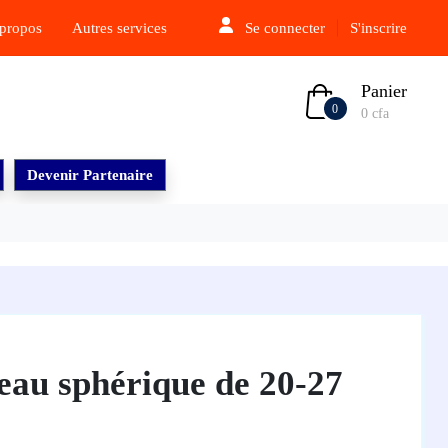
propos
Autres services
Se connecter
S'inscrire
Panier
0
0 cfa
Devenir Partenaire
eau sphérique de 20-27