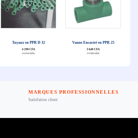
J'achête
J'achête
Tuyaux en PPR D 32
Vanne Encastré en PPR 25
4 290 CFA
3 640 CFA
5 575 CFA
4 730 CFA
MARQUES PROFESSIONNELLES
Satisfation client