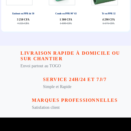
Embout en PPR de 50
Coude en PPR 90° 63
Té en PPR 32
3 250 CFA
1 300 CFA
4 290 CFA
4 225 CFA
1 690 CFA
5 575 CFA
LIVRAISON RAPIDE À DOMICILE OU
SUR CHANTIER
Envoi partout au TOGO
SERVICE 24H/24 ET 7J/7
Simple et Rapide
MARQUES PROFESSIONNELLES
Satisfation client