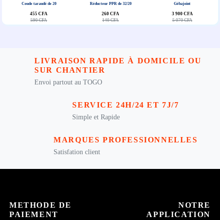
Coude taraudé de 20
Réducteur PPR de 32/20
Gébajoint
455 CFA
260 CFA
3 900 CFA
590 CFA
140 CFA
5 070 CFA
LIVRAISON RAPIDE À DOMICILE OU
SUR CHANTIER
Envoi partout au TOGO
SERVICE 24H/24 ET 7J/7
Simple et Rapide
MARQUES PROFESSIONNELLES
Satisfation client
METHODE DE
NOTRE
PAIEMENT
APPLICATION