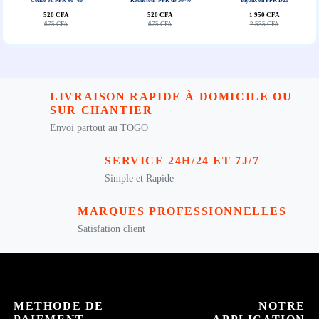
Coude en PPR 90° 40
Réducteur PPR de 50/40
Tuyaux en PPR D20
520 CFA
520 CFA
1 950 CFA
675 CFA
675 CFA
2 535 CFA
LIVRAISON RAPIDE À DOMICILE OU
SUR CHANTIER
Envoi partout au TOGO
SERVICE 24H/24 ET 7J/7
Simple et Rapide
MARQUES PROFESSIONNELLES
Satisfation client
METHODE DE
NOTRE