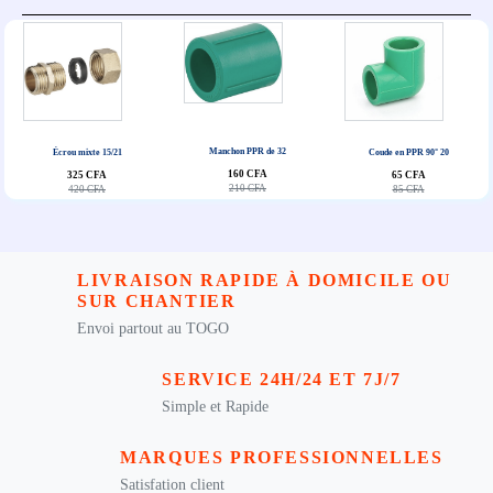
Manchon PPR de 32
Écrou mixte 15/21
Coude en PPR 90° 20
160 CFA
325 CFA
65 CFA
210 CFA
420 CFA
85 CFA
LIVRAISON RAPIDE À DOMICILE OU
SUR CHANTIER
Envoi partout au TOGO
SERVICE 24H/24 ET 7J/7
Simple et Rapide
MARQUES PROFESSIONNELLES
Satisfation client