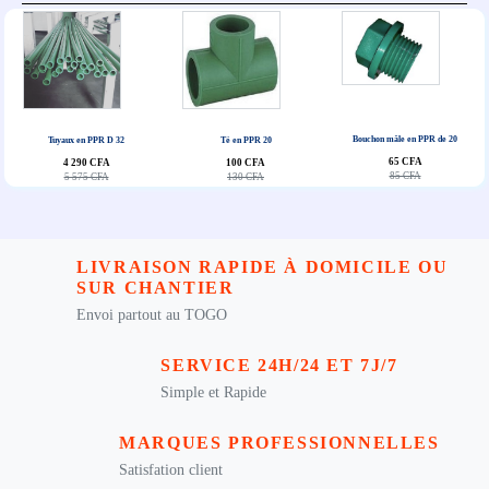
Bouchon mâle en PPR de 20
Tuyaux en PPR D 32
Té en PPR 20
65 CFA
4 290 CFA
100 CFA
85 CFA
5 575 CFA
130 CFA
LIVRAISON RAPIDE À DOMICILE OU
SUR CHANTIER
Envoi partout au TOGO
SERVICE 24H/24 ET 7J/7
Simple et Rapide
MARQUES PROFESSIONNELLES
Satisfation client