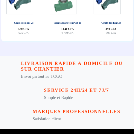
Coude dos d'âne 25
Vanne Encastré en PPR 25
Coude dos d'âne 20
520 CFA
3 640 CFA
390 CFA
675 CFA
4 730 CFA
505 CFA
LIVRAISON RAPIDE À DOMICILE OU
SUR CHANTIER
Envoi partout au TOGO
SERVICE 24H/24 ET 7J/7
Simple et Rapide
MARQUES PROFESSIONNELLES
Satisfation client