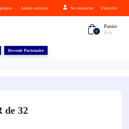
propos
Autres services
Se connecter
S'inscrire
Panier
0
0 cfa
Devenir Partenaire
 de 32