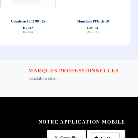
J'achête
J'achête
Coude en PPR 90° 25
Manchon PPR de 50
115 CFA
650 CFA
150 CFA
845 CFA
MARQUES PROFESSIONNELLES
Satisfation client
NOTRE APPLICATION MOBILE