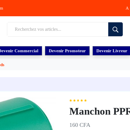
om
A 
Devenir Commercial
Devenir Promoteur
Devenir Livreur
rds
Manchon PPR
160 CFA