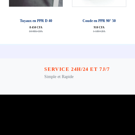
J'achête
J'achête
Tuyaux en PPR D 40
Coude en PPR 90° 50
8 450 CFA
910 CFA
10 985 CFA
1 180 CFA
SERVICE 24H/24 ET 7J/7
Simple et Rapide