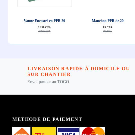
J'achête
J'achête
2
Vanne Encastré en PPR 20
Manchon PPR de 20
3 250 CFA
65 CFA
4 225 CFA
85 CFA
LIVRAISON RAPIDE À DOMICILE OU
SUR CHANTIER
Envoi partout au TOGO
METHODE DE PAIEMENT