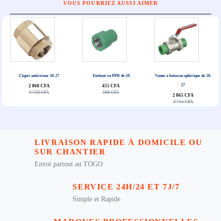
VOUS POURRIEZ AUSSI AIMER
Clapet antiretour 20-27
Embout en PPR de 20
Vanne à boisseau sphérique de 20-
27
2 860 CFA
455 CFA
3 720 CFA
590 CFA
2 865 CFA
3 715 CFA
LIVRAISON RAPIDE À DOMICILE OU
SUR CHANTIER
Envoi partout au TOGO
SERVICE 24H/24 ET 7J/7
Simple et Rapide