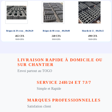
Briques de 20 creux _ 40x20x20
Briques de 08 creux _ 40x20x08
Hourdis de 12 _ 60x20x12
465 CFA
240 CFA
490 CFA
650 CFA
350 CFA
650 CFA
LIVRAISON RAPIDE À DOMICILE OU
SUR CHANTIER
Envoi partout au TOGO
SERVICE 24H/24 ET 7J/7
Simple et Rapide
MARQUES PROFESSIONNELLES
Satisfation client