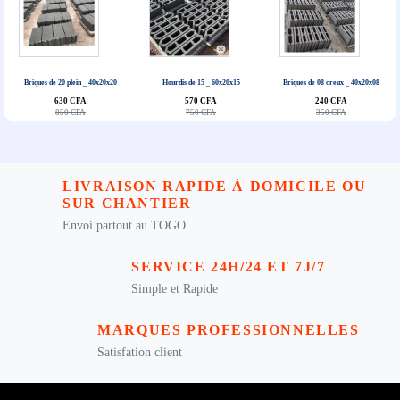
Briques de 20 plein _ 40x20x20
Hourdis de 15 _ 60x20x15
Briques de 08 creux _ 40x20x08
630 CFA
570 CFA
240 CFA
850 CFA
750 CFA
350 CFA
LIVRAISON RAPIDE À DOMICILE OU
SUR CHANTIER
Envoi partout au TOGO
SERVICE 24H/24 ET 7J/7
Simple et Rapide
MARQUES PROFESSIONNELLES
Satisfation client