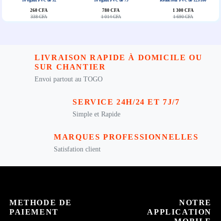
Té égaux PVC de 32
Té égaux PVC de 75
Réducteur PVC de 125/100
260 CFA
780 CFA
1 300 CFA
338 CFA
1 014 CFA
1 690 CFA
LIVRAISON RAPIDE À DOMICILE OU
SUR CHANTIER
Envoi partout au TOGO
SERVICE 24H/24 ET 7J/7
Simple et Rapide
MARQUES PROFESSIONNELLES
Satisfation client
METHODE DE
NOTRE
PAIEMENT
APPLICATION