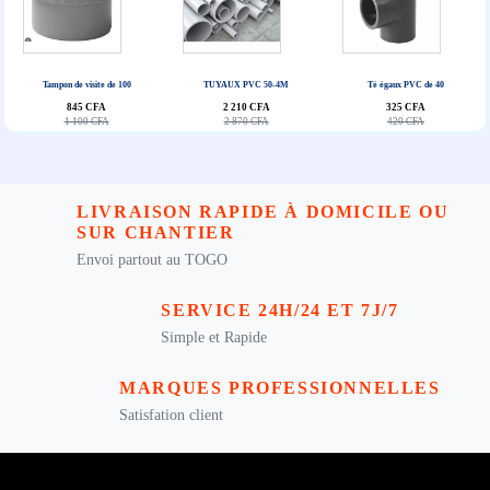
Tampon de visite de 100
TUYAUX PVC 50-4M
Té égaux PVC de 40
845 CFA
2 210 CFA
325 CFA
1 100 CFA
2 870 CFA
420 CFA
LIVRAISON RAPIDE À DOMICILE OU
SUR CHANTIER
Envoi partout au TOGO
SERVICE 24H/24 ET 7J/7
Simple et Rapide
MARQUES PROFESSIONNELLES
Satisfation client