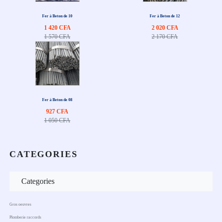
Fer à Beton de 10
Fer à Beton de 12
1 420 CFA
2 020 CFA
1 570 CFA
2 170 CFA
Fer à Beton de 08
927 CFA
1 050 CFA
CATEGORIES
Categories
Gros oeuvres
Plomberie raccords