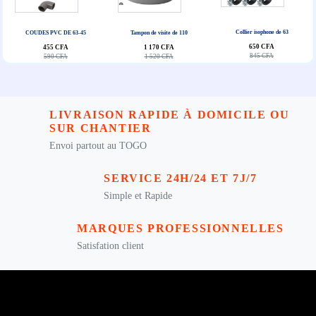
Collier isophone de 63
COUDES PVC DE 63-45
Tampon de visite de 110
650 CFA
455 CFA
1 170 CFA
845 CFA
590 CFA
1 520 CFA
LIVRAISON RAPIDE À DOMICILE OU
SUR CHANTIER
Envoi partout au TOGO
SERVICE 24H/24 ET 7J/7
Simple et Rapide
MARQUES PROFESSIONNELLES
Satisfation client